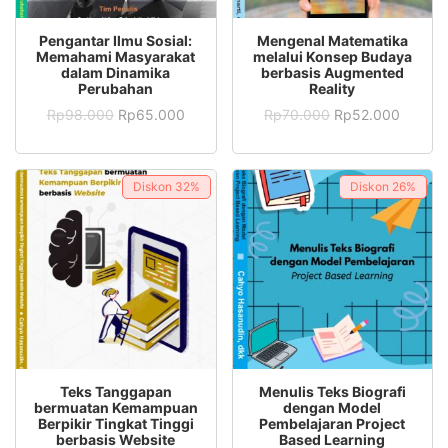
ADD TO CART
ADD TO CART
Pengantar Ilmu Sosial:
Mengenal Matematika
Memahami Masyarakat
melalui Konsep Budaya
dalam Dinamika
berbasis Augmented
Perubahan
Reality
Rp
98.000
Rp
65.000
Rp
70.000
Rp
52.000
Diskon
32%
Diskon
26%
ADD TO CART
ADD TO CART
Teks Tanggapan
Menulis Teks Biografi
bermuatan Kemampuan
dengan Model
Berpikir Tingkat Tinggi
Pembelajaran Project
berbasis Website
Based Learning