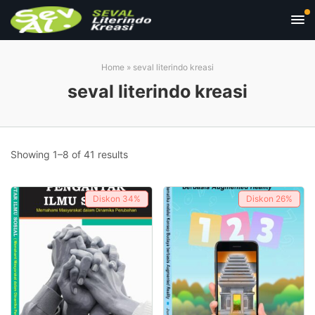
Home
»
seval literindo kreasi
seval literindo kreasi
Showing 1–8 of 41 results
Diskon
34%
Diskon
26%