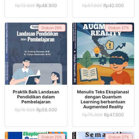
Rp
72.000
Rp
48.900
Rp
57.000
Rp
42.000
Diskon
29%
Diskon
37%
ADD TO CART
ADD TO CART
Praktik Baik Landasan
Menulis Teks Eksplanasi
Pendidikan dalam
dengan Quantum
Pembelajaran
Learning berbantuan
Augmented Reality
Rp
78.900
Rp
56.000
Rp
75.000
Rp
47.500
Diskon
25%
Diskon
27%