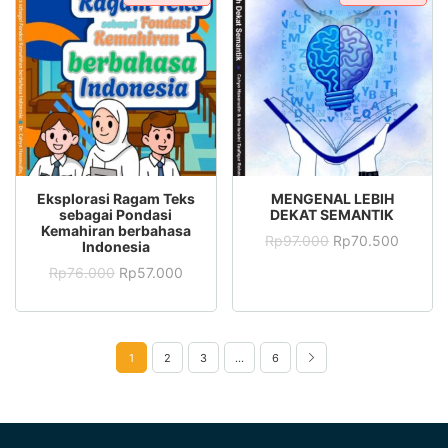
ADD TO CART
ADD TO CART
Eksplorasi Ragam Teks
MENGENAL LEBIH
sebagai Pondasi
DEKAT SEMANTIK
Kemahiran berbahasa
Rp
97.000
Rp
70.500
Indonesia
Rp
76.000
Rp
57.000
1
2
3
…
6